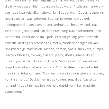
waar. “We kwamen hier regelmatig en ik wist dat de mooie merken
die ik wilde voeren hier nog niet te koop waren.” Italiaans handwerk
van hoge kwaliteit, afkomstig van familiebedrijven: Cipela – schoen in
het Kroatisch – was geboren. Zes jaar geleden nam ze ook
kledingwinkel Ipsos over. Recent verhuisden beide winkels naar
een prachtig hoekpand aan de Nieuweweg. Naast schoenen biedt
Sandra nu, onder de naam Cipela, een zorgvuldig geselecteerde
collectie kleding en accessoires, met bijzondere designs en van
hoogwaardige materialen. Tassen, riemen, sjaals, sneakers, pumps,
laarzen, blouses, rokken, blazers, jeans, shorts, jumpsuits en
jurken: you name it. In een stijl die bij Sandra past: smaakvol, van
hoge kwaliteit en net even anders. Ook de sfeer in de winkel telt
mee in het totaalconcept: “De sfeer die we in beide winkels hadden,
komt hier terug.” Dat klanten graag komen, zegt alles. “Laatst zei
iemand: ‘Ik zou hier het liefst de hele dag blijven.’ Een prachtig
compliment.”