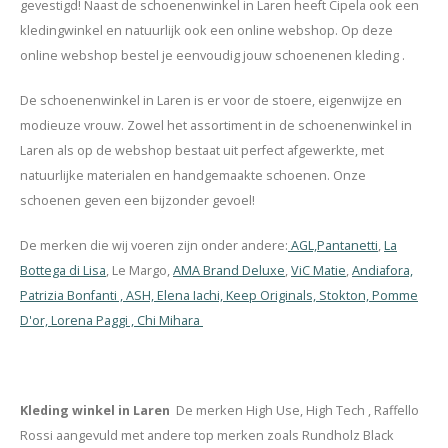
gevestigd! Naast de schoenenwinkel in Laren heeft Cipela ook een
kledingwinkel en natuurlijk ook een online webshop. Op deze
online webshop bestel je eenvoudig jouw schoenenen kleding .
De schoenenwinkel in Laren is er voor de stoere, eigenwijze en
modieuze vrouw. Zowel het assortiment in de schoenenwinkel in
Laren als op de webshop bestaat uit perfect afgewerkte, met
natuurlijke materialen en handgemaakte schoenen. Onze
schoenen geven een bijzonder gevoel!
De merken die wij voeren zijn onder andere:
AGL,
Pantanetti
,
La
Bottega di Lisa
, Le Margo,
AMA Brand Deluxe
,
ViC Matie
,
Andiafora,
Patrizia Bonfanti , ASH, Elena Iachi, Keep Originals, Stokton, Pomme
D'or, Lorena Paggi , Chi Mihara
Kleding winkel in Laren
De merken High Use, High Tech , Raffello
Rossi aangevuld met andere top merken zoals Rundholz Black