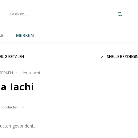
LE
MERKEN
EILIG BETALEN
SNELLE BEZORGI
MERKEN
elena Iachi
a Iachi
 producten
cten gevonden!...