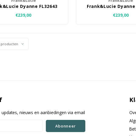
Frank&Lucie
Frank&Lucie
k&Lucie Dyanne FL32643
Frank&Lucie Dyanne
€239,00
€239,00
 producten
f
Kl
e updates, nieuws en aanbiedingen via email
Ove
Al
Abonneer
Be