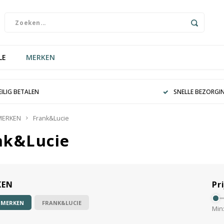
LE
MERKEN
EILIG BETALEN
SNELLE BEZORGI
MERKEN
Frank&Lucie
nk&Lucie
KEN
Pri
 MERKEN
FRANK&LUCIE
Min: