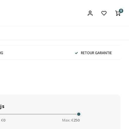
0
NG
RETOUR GARANTIE
js
 €
0
Max: €
250