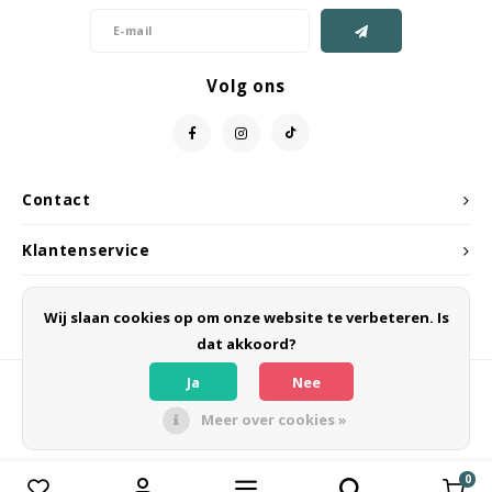
Volg ons
Contact
Klantenservice
Mijn account
Wij slaan cookies op om onze website te verbeteren. Is
dat akkoord?
Ja
Nee
Meer over cookies »
© Copyright 2026 CIPELA - Powered by
Lightspeed
- Theme by
Shopmonkey
0
Vergelijk producten
0