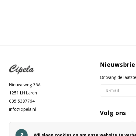
Nieuwsbrie
Ontvang de laatst
Nieuweweg 35A
1251 LH Laren
035 5387764
info@cipela.nl
Volg ons
Wij slaan cookies op om onze website te verbe