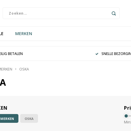
LE
MERKEN
EILIG BETALEN
SNELLE BEZORGI
MERKEN
OSKA
A
KEN
Pri
 MERKEN
OSKA
Min: