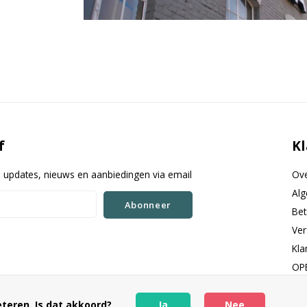
f
Kl
e updates, nieuws en aanbiedingen via email
Ove
Al
Abonneer
Be
Ver
Kla
OP
RSS
teren. Is dat akkoord?
Ja
Nee