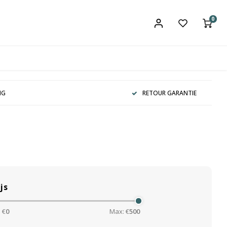
0
NG
RETOUR GARANTIE
js
 €
0
Max: €
500