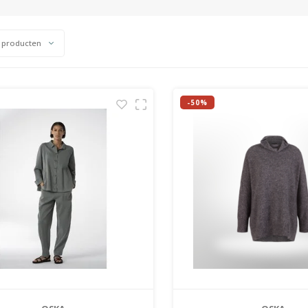
 producten
-50%