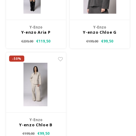
Jassen & Mantels
Broeken
Y-Enzo
Y-Enzo
Y-enzo Aria P
Y-enzo Chloe G
Jeans
€119,50
€99,50
€239,00
€199,00
Shorts
-50%
Jumpsuit
Sjaals
Y-Enzo
Y-enzo Chloe B
€99,50
€199,00