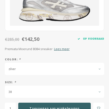
Jassen & Mantels
Broeken
Jeans
€142,50
Shorts
€285,00
OP VOORRAAD
Premiata Moerund 8084 sneaker
Lees meer
Jumpsuit
COLOR:
*
Sjaals
zilver
SIZE:
*
38
Toevoegen aan winkelwagen