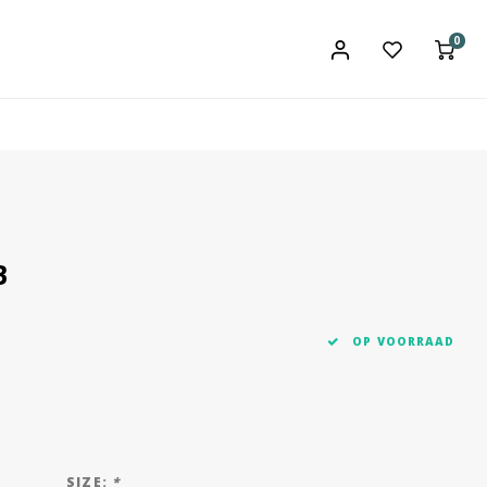
0
B
OP VOORRAAD
SIZE:
*