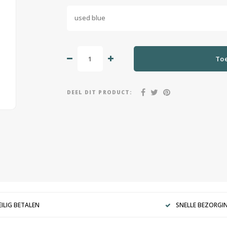
used blue
To
DEEL DIT PRODUCT:
EILIG BETALEN
SNELLE BEZORGI