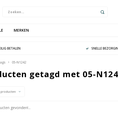
LE
MERKEN
EILIG BETALEN
SNELLE BEZORGI
ags
05-N1242
ducten getagd met 05-N12
 producten
cten gevonden!...