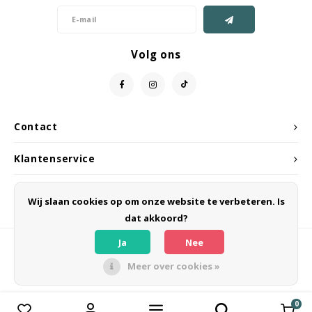
Volg ons
Contact
Klantenservice
Mijn account
Wij slaan cookies op om onze website te verbeteren. Is
dat akkoord?
Ja
Nee
Meer over cookies »
© Copyright 2026 CIPELA - Powered by
Lightspeed
- Theme by
Shopmonkey
0
Vergelijk producten
0