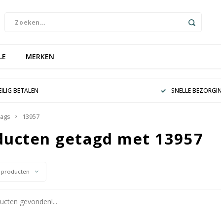
LE
MERKEN
EILIG BETALEN
SNELLE BEZORGI
ags
13957
ducten getagd met 13957
 producten
cten gevonden!...