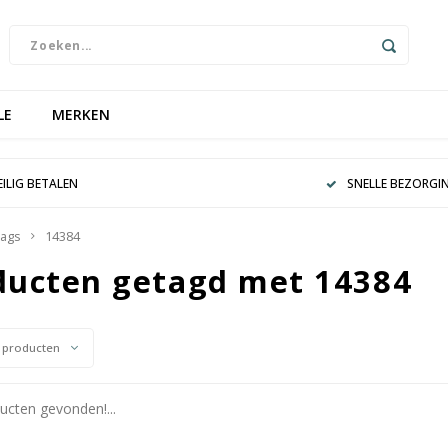
LE
MERKEN
EILIG BETALEN
SNELLE BEZORGI
ags
14384
ducten getagd met 14384
 producten
cten gevonden!...