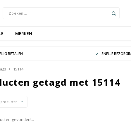
LE
MERKEN
EILIG BETALEN
SNELLE BEZORGI
ags
15114
ducten getagd met 15114
 producten
cten gevonden!...