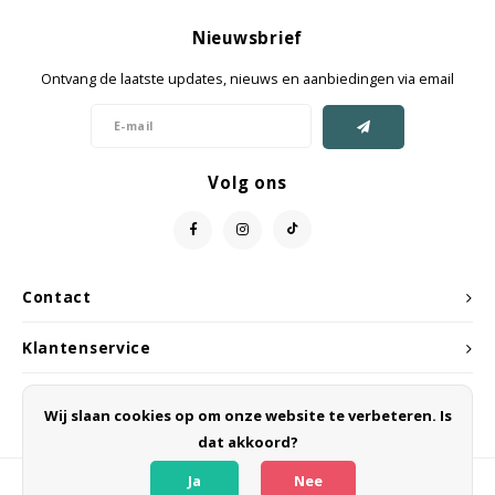
Jassen & Mantels
Nieuwsbrief
Broeken
Ontvang de laatste updates, nieuws en aanbiedingen via email
Jeans
Shorts
Volg ons
Jumpsuit
Sjaals
Contact
Klantenservice
Mijn account
Wij slaan cookies op om onze website te verbeteren. Is
dat akkoord?
Ja
Nee