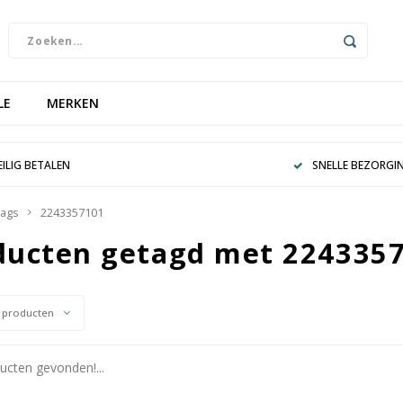
LE
MERKEN
EILIG BETALEN
SNELLE BEZORGI
ags
2243357101
ducten getagd met 224335
 producten
cten gevonden!...