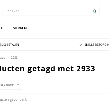
LE
MERKEN
EILIG BETALEN
SNELLE BEZORGI
ags
2933
ducten getagd met 2933
 producten
cten gevonden!...