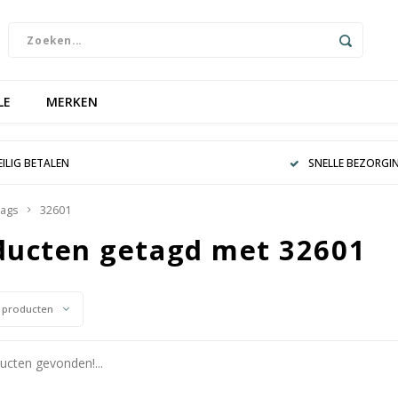
LE
MERKEN
EILIG BETALEN
SNELLE BEZORGI
ags
32601
ducten getagd met 32601
 producten
cten gevonden!...