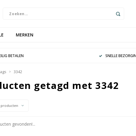
LE
MERKEN
EILIG BETALEN
SNELLE BEZORGI
ags
3342
ducten getagd met 3342
 producten
cten gevonden!...