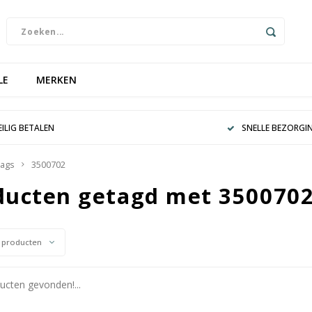
LE
MERKEN
EILIG BETALEN
SNELLE BEZORGI
ags
3500702
ducten getagd met 350070
 producten
cten gevonden!...