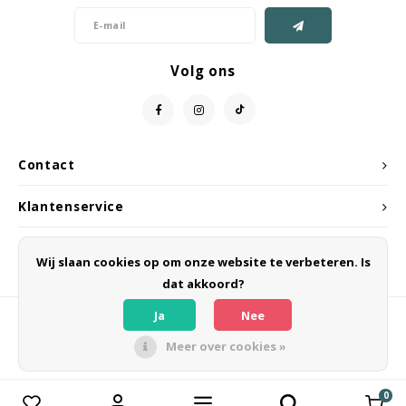
Volg ons
Contact
Klantenservice
Mijn account
Wij slaan cookies op om onze website te verbeteren. Is
dat akkoord?
Ja
Nee
Meer over cookies »
© Copyright 2026 CIPELA - Powered by
Lightspeed
- Theme by
Shopmonkey
0
Vergelijk producten
0