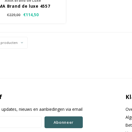
AMA Brand de Luxe
MA Brand de luxe 4557
€114,50
€229,00
 producten
f
Kl
e updates, nieuws en aanbiedingen via email
Ove
Al
Abonneer
Be