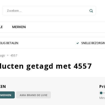
LE
MERKEN
EILIG BETALEN
SNELLE BEZORGI
ags
4557
ducten getagd met 4557
KEN
Pri
 MERKEN
AMA BRAND DE LUXE
Min: