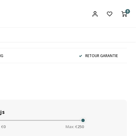
0
NG
RETOUR GARANTIE
js
 €
0
Max: €
250