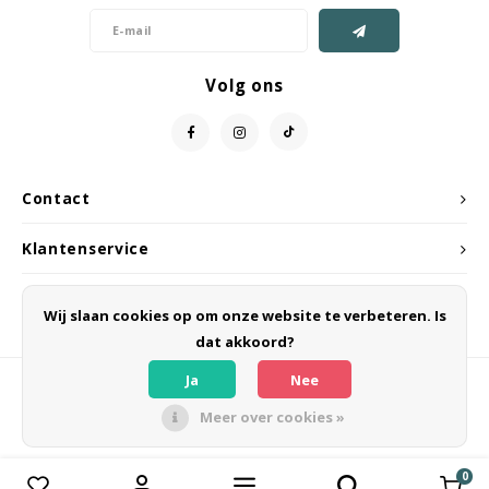
Volg ons
Contact
Klantenservice
Mijn account
Wij slaan cookies op om onze website te verbeteren. Is
dat akkoord?
Ja
Nee
Meer over cookies »
© Copyright 2026 CIPELA - Powered by
Lightspeed
- Theme by
Shopmonkey
0
Vergelijk producten
0