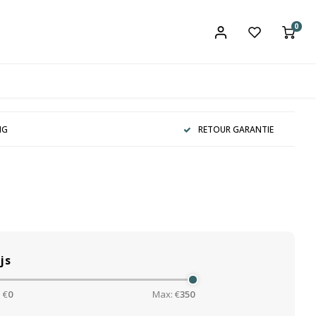
0
NG
RETOUR GARANTIE
js
 €
0
Max: €
350