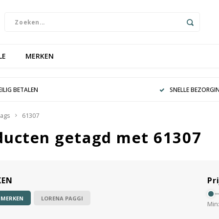
LE
MERKEN
EILIG BETALEN
SNELLE BEZORGI
ags
61307
ducten getagd met 61307
KEN
Pri
 MERKEN
LORENA PAGGI
Min: