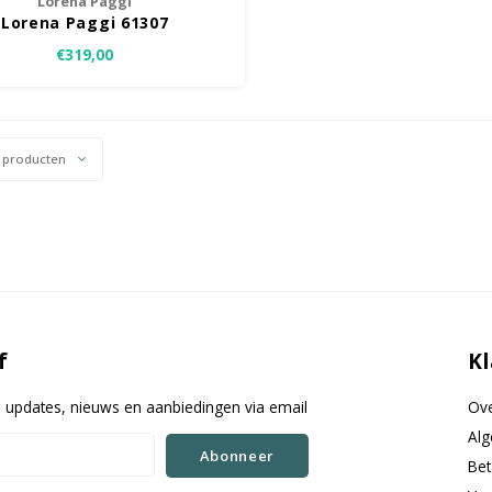
Lorena Paggi
Lorena Paggi 61307
€319,00
 producten
f
Kl
e updates, nieuws en aanbiedingen via email
Ove
Al
Abonneer
Be