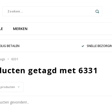
LE
MERKEN
EILIG BETALEN
SNELLE BEZORGI
ags
6331
ducten getagd met 6331
 producten
cten gevonden!...