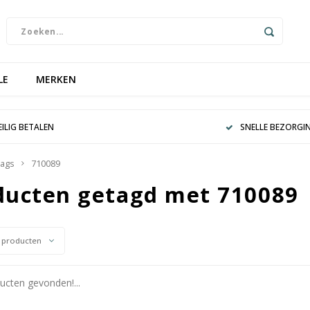
LE
MERKEN
EILIG BETALEN
SNELLE BEZORGI
ags
710089
ducten getagd met 710089
 producten
cten gevonden!...