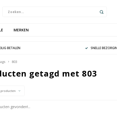
LE
MERKEN
EILIG BETALEN
SNELLE BEZORGI
ags
803
ducten getagd met 803
 producten
cten gevonden!...