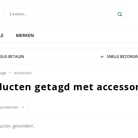
LE
MERKEN
EILIG BETALEN
SNELLE BEZORGI
ags
accessori
ducten getagd met accessor
 producten
cten gevonden!...