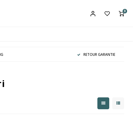
0
NG
RETOUR GARANTIE
i