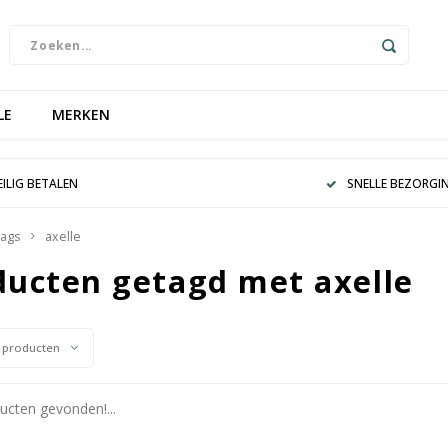
LE
MERKEN
EILIG BETALEN
SNELLE BEZORGI
ags
axelle
ducten getagd met axelle
 producten
cten gevonden!...