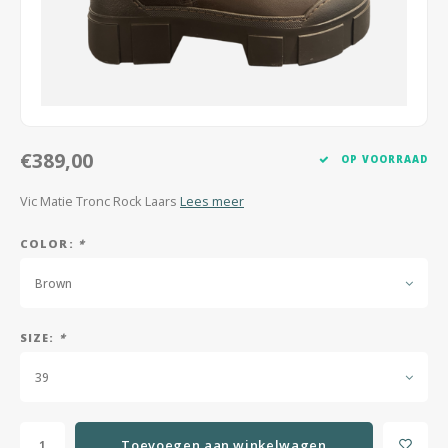
Jassen & Mantels
Broeken
Jeans
€389,00
Shorts
OP VOORRAAD
Vic Matie Tronc Rock Laars
Lees meer
Jumpsuit
COLOR:
*
Sjaals
Brown
SIZE:
*
39
Toevoegen aan winkelwagen